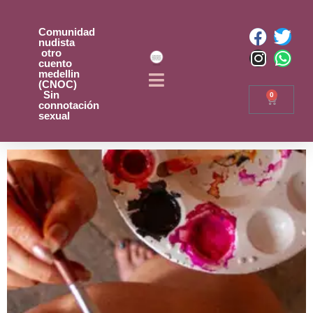
Comunidad
nudista
otro
cuento
medellin
(CNOC)
Sin
0
connotación
sexual