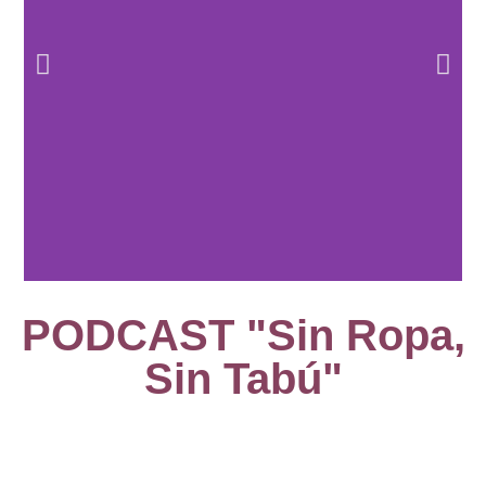
PODCAST "Sin Ropa,
Angelo Musco en
Colombia
Sin Tabú"
Ver Más