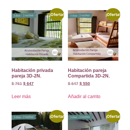
¡Oferta!
¡Oferta!
Habitación privada
Habitación pareja
pareja 3D-2N.
Compartida 3D-2N.
$
761
$
647
$
647
$
550
Leer más
Añadir al carrito
¡Oferta!
¡Oferta!