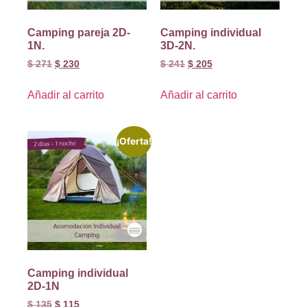
Camping pareja 2D-
Camping individual
1N.
3D-2N.
$
271
$
230
$
241
$
205
Añadir al carrito
Añadir al carrito
¡Oferta!
Camping individual
2D-1N
$
135
$
115