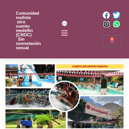
Comunidad
nudista
otro
cuento
medellin
(CNOC)
Sin
0
connotación
sexual