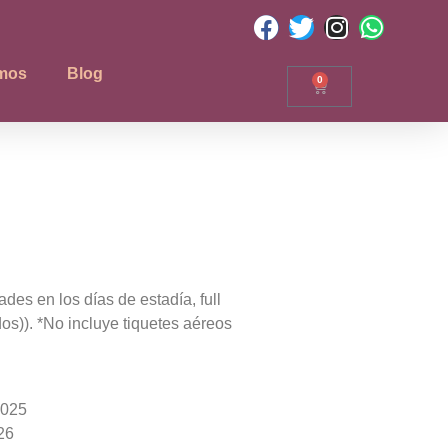
mos
Blog
0
idades en los días de estadía, full
os)). *No incluye tiquetes aéreos
2025
26