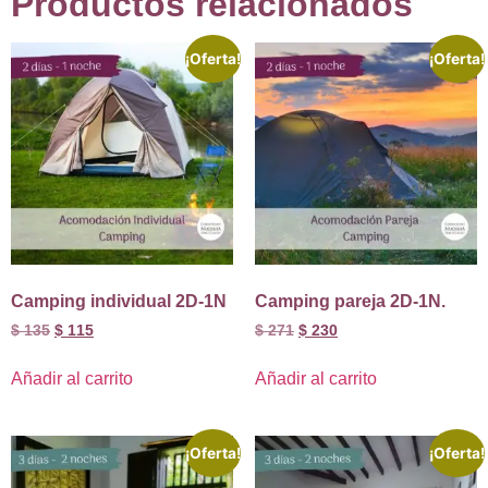
Productos relacionados
¡Oferta!
¡Oferta!
Camping individual 2D-1N
Camping pareja 2D-1N.
$
135
$
115
$
271
$
230
Añadir al carrito
Añadir al carrito
¡Oferta!
¡Oferta!