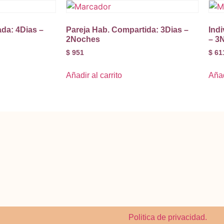
ada: 4Dias –
Pareja Hab. Compartida: 3Dias –
Ind
2Noches
– 3
$
951
$
61
Añadir al carrito
Añad
Politica de privacidad.