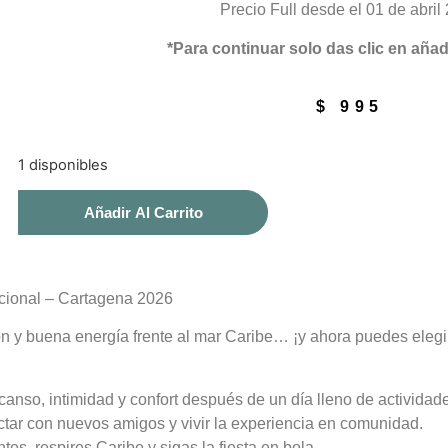
Precio Full desde el 01 de abril
*Para continuar solo das clic en añadir
$
995
1 disponibles
Añadir Al Carrito
acional – Cartagena 2026
rsión y buena energía frente al mar Caribe… ¡y ahora puedes eleg
anso, intimidad y confort después de un día lleno de actividad
tar con nuevos amigos y vivir la experiencia en comunidad.
es, respires Caribe y sigas la fiesta en bola.