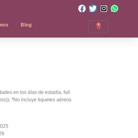
mos
Blog
0
vidades en los días de estadía, full
os)). *No incluye tiquetes aéreos
2025
26